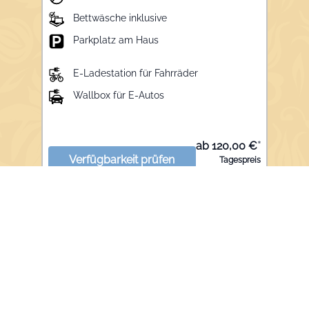
Bettwäsche inklusive
Parkplatz am Haus
E-Ladestation für Fahrräder
Wallbox für E-Autos
ab 120,00 €
*
Verfügbarkeit prüfen
Tagespreis
Zimmer/Fewo
Beschreibung
Die 4-Sterne-Ferienwohnung Schlüsselblume
für 2 bis 4 Personen befindet sich im 2. Stock
und ist ca. 65 m² groß. Die Wohnung verfügt
über zwei Schlafzimmer, ein Schlafzimmer mit
mehr anzeigen
Doppelbett, Schrank und Tresor und ein
seperates Schlafzimmer mit zwei Einzelbetten,
ein Wohnzimmer mit gemütlicher Sitzgruppe