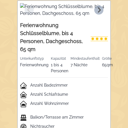
ausgestattete Küche mit Geschirrspüler und
Essgruppe, ein Badezimmer mit Dusche, WC,
Handtuchtrockner und Fön und einen großen
Panorama-Nordbalkon mit Blick Richtung See.
Ferienwohnung
Schlüsselblume, bis 4
Personen, Dachgeschoss,
65 qm
Unterkunftstyp
Kapazität
Mindestaufenthalt
Größe
Ferienwohnung
1 bis 4
7 Nächte
65qm
Personen
Anzahl Badezimmer
Anzahl Schlafräume
Anzahl Wohnzimmer
Balkon/Terrasse am Zimmer
Nichtraucher