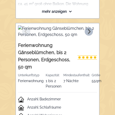
ca. 45 m² groß ohne Balkon. Die Wohnung
verfügt über ein Schlafzimmer mit Doppelbett,
mehr anzeigen
Schrank und Tresor, ein Wohnzimmer mit
gemütlicher Sitzgruppe, eine voll
ausgestattete Küche mit Geschirrspüler und
Essecke mit Ausblick Richtung See und ein
Badezimmer mit Dusche, WC,
Handtuchtrockner und Fön.
Ferienwohnung
Gänseblümchen, bis 2
Personen, Erdgeschoss,
50 qm
Unterkunftstyp
Kapazität
Mindestaufenthalt
Größe
Ferienwohnung
1 bis 2
7 Nächte
55qm
Personen
Anzahl Badezimmer
Anzahl Schlafräume