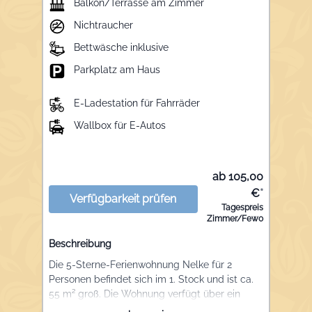
Balkon/Terrasse am Zimmer
Nichtraucher
Bettwäsche inklusive
Parkplatz am Haus
E-Ladestation für Fahrräder
Wallbox für E-Autos
ab 105,00
€
*
Verfügbarkeit prüfen
Tagespreis
Zimmer/Fewo
Beschreibung
Die 5-Sterne-Ferienwohnung Nelke für 2
Personen befindet sich im 1. Stock und ist ca.
55 m² groß. Die Wohnung verfügt über ein
Schlafzimmer mit Doppelbett, Schrank und