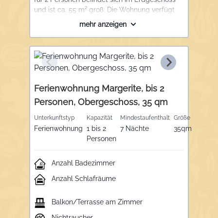
und ist ca. 55 m² groß. Die Wohnung verfügt
über ein Schlafzimmer mit Doppelbett,
mehr anzeigen
Schrank und Tresor, ein großes Wohnzimmer
mit gemütlicher Sitzgruppe, eine komplett
ausgestattete Küche mit Geschirrspüler und
Essgruppe, ein Badezimmer mit Dusche, WC,
Handtuchtrockner und Fön und eine Terrasse
mit kleinem privatem Garten.
Ferienwohnung Margerite, bis 2
Personen, Obergeschoss, 35 qm
Unterkunftstyp
Kapazität
Mindestaufenthalt
Größe
Ferienwohnung
1 bis 2
7 Nächte
35qm
Personen
Anzahl Badezimmer
Anzahl Schlafräume
Balkon/Terrasse am Zimmer
Nichtraucher