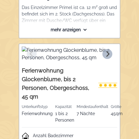
Das Einzelzimmer Primel ist ca. 12 m² groß und
befindet sich im 2. Stock (Dachgeschoss). Das
Zimmer mit Dusche/WC verfügt über ein
Einzelbett, einen Schrank, kleiner Schreibtisch,
mehr anzeigen
Flat-TV und W-LAN. Bettwäsche und
Handtücher sind inklusive. Wäsche vorhanden
und Betten bezogen. Im modernen
Aufenthaltsraum steht eine Kochgelegenheit
und Kühlschrank zur Mitbenutzung zur
Verfügung, Brötchenservice von Montag bis
Ferienwohnung
Samstag an Werktagen möglich.
Glockenblume, bis 2
Personen, Obergeschoss,
45 qm
Unterkunftstyp
Kapazität
Mindestaufenthalt
Größe
Ferienwohnung
1 bis 2
7 Nächte
45qm
Personen
Anzahl Badezimmer