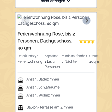
mehr anzeigen
Tresor, ein Wohnzimmer mit gemütlicher
Sitzecke und LCD-TV, eine komplett
ausgestattete Küche mit Backofen,
Geschirrspüler und Essgruppe, ein
Badezimmer mit Dusche, WC,
Handtuchtrockner und Fön und einen sonnigen
Ferienwohnung Rose, bis 2
Südbalkon.
Personen, Dachgeschoss,
40 qm
Unterkunftstyp
Kapazität
Mindestaufenthalt
Größe
Ferienwohnung
1 bis 2
7 Nächte
40qm
Personen
Anzahl Badezimmer
Anzahl Schlafräume
Anzahl Wohnzimmer
Balkon/Terrasse am Zimmer