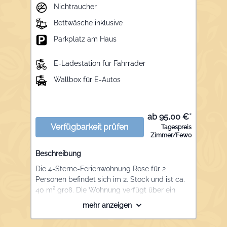
Nichtraucher
Bettwäsche inklusive
Parkplatz am Haus
E-Ladestation für Fahrräder
Wallbox für E-Autos
ab 95,00 €
*
Verfügbarkeit prüfen
Tagespreis
Zimmer/Fewo
Beschreibung
Die 4-Sterne-Ferienwohnung Rose für 2
Personen befindet sich im 2. Stock und ist ca.
40 m² groß. Die Wohnung verfügt über ein
Schlafzimmer mit Doppelbett, Schrank und
mehr anzeigen
Tresor, ein Wohnzimmer mit gemütlicher
Sitzecke und LCD-TV, eine komplett